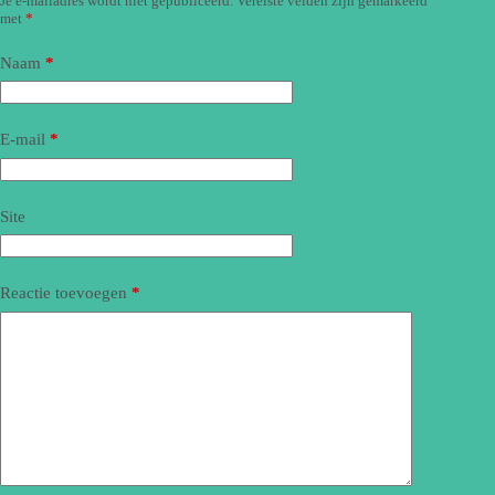
Je e-mailadres wordt niet gepubliceerd.
Vereiste velden zijn gemarkeerd
met
*
Naam
*
E-mail
*
Site
Reactie toevoegen
*