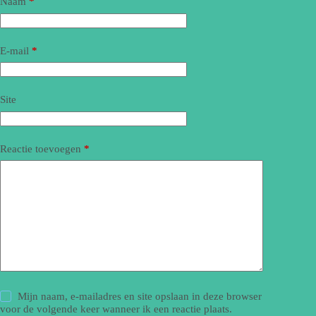
Naam
*
E-mail
*
Site
Reactie toevoegen
*
Mijn naam, e-mailadres en site opslaan in deze browser
voor de volgende keer wanneer ik een reactie plaats.