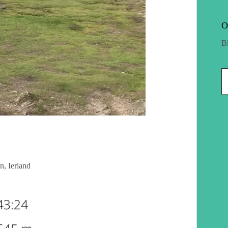
O
B
en
,
Ierland