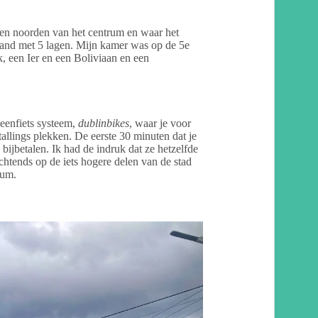
ten noorden van het centrum en waar het
pand met 5 lagen. Mijn kamer was op de 5e
k, een Ier en een Boliviaan en een
leenfiets systeem,
dublinbikes
, waar je voor
tallings plekken. De eerste 30 minuten dat je
e bijbetalen. Ik had de indruk dat ze hetzelfde
chtends op de iets hogere delen van de stad
rum.