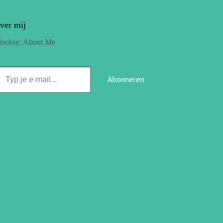
ver mij
locksy: About Me
Abonneren