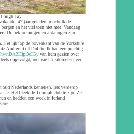
 Lough Tay
svakantie, 47 jaar geleden, mocht ik de
bergen en het viel toen niet mee. Vandaag
mee. De beklimmingen en afdalingen zijn
 Het lijkt op de bovenkant van de Yorkshire
iz Andreotti uit Dublin. Ik had een prachtig
i=xhwnDA3Hjpi3eIGy
van hem gezien over
ndeels opgevolgd, inclusie f 5 kilometer neer
 oud Nederlands kenteken. Iets verderop
tsje. Het bleek de Triumph club te zijn. Ze
en en hadden een week in Ierland
lare.