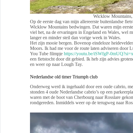
Wicklow Mountains,
Op de eerste dag van mijn allereerste buitenlandse fiet
Wicklow Mountains bedwingen. Dat waren mijn eerste 
viel het, na de ervaringen in Engeland en Wales, wel 
langer en minder steil dan vorige week in Wales.
Het zijn mooie bergen. Bovenop eindeloze heidevelden.
Moors. Ik had me voor de route laten adviseren door Lu
You Tube filmpje
https://youtu.be/iSWfgP-0mUQ?s
een fietstocht door dit gebied. Ik heb zijn advies grote
en weer op naar Lough Tay.
Nederlandse old timer Triumph club
Onderweg werd ik ingehaald door een oude cabrio, met
stonden 4 oude Nederlandse cabrio’s op een parkeerplaa
waren met de boot van Cherbourg naar Rosslare gekom
rondgereden. Inmiddels weer op de terugweg naar Ross