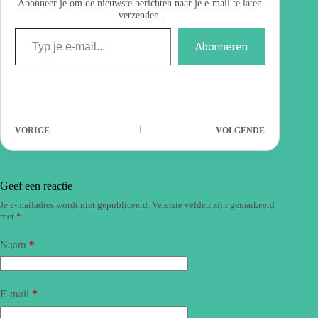
Abonneer je om de nieuwste berichten naar je e-mail te laten
verzenden.
Abonneren
VORIGE
VOLGENDE
Geef een reactie
Je e-mailadres wordt niet gepubliceerd.
Vereiste velden zijn gemarkeerd
met
*
Naam
*
E-mail
*