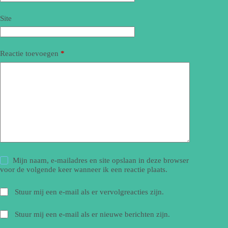
Site
Reactie toevoegen
*
Mijn naam, e-mailadres en site opslaan in deze browser
voor de volgende keer wanneer ik een reactie plaats.
Stuur mij een e-mail als er vervolgreacties zijn.
Stuur mij een e-mail als er nieuwe berichten zijn.