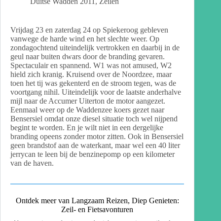
Duitse Wadden 2011
,
Zeilen
Vrijdag 23 en zaterdag 24 op Spiekeroog gebleven
vanwege de harde wind en het slechte weer. Op
zondagochtend uiteindelijk vertrokken en daarbij in de
geul naar buiten dwars door de branding gevaren.
Spectaculair en spannend. W1 was not amused, W2
hield zich kranig. Kruisend over de Noordzee, maar
toen het tij was gekenterd en de stroom tegen, was de
voortgang nihil. Uiteindelijk voor de laatste anderhalve
mijl naar de Accumer Uiterton de motor aangezet.
Eenmaal weer op de Waddenzee koers gezet naar
Bensersiel omdat onze diesel situatie toch wel nijpend
begint te worden. En je wilt niet in een dergelijke
branding opeens zonder motor zitten. Ook in Bensersiel
geen brandstof aan de waterkant, maar wel een 40 liter
jerrycan te leen bij de benzinepomp op een kilometer
van de haven.
Ontdek meer van Langzaam Reizen, Diep Genieten:
Zeil- en Fietsavonturen