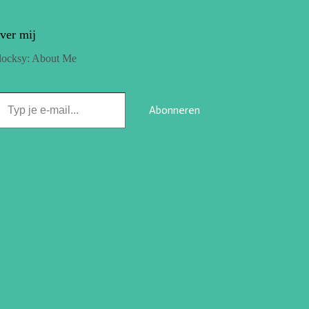
ver mij
locksy: About Me
Abonneren