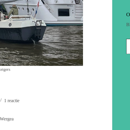
O
B
teigers
1 reactie
 Wergea