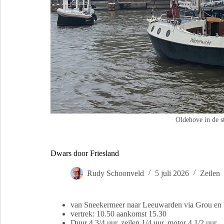
Oldehove in de s
Dwars door Friesland
Rudy Schoonveld
5 juli 2026
Zeilen
van Sneekermeer naar Leeuwarden via Grou en
vertrek: 10.50 aankomst 15.30
Duur 4 3/4 uur, zeilen 1/4 uur, motor 4 1/2 uur