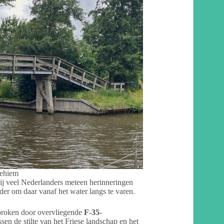
lehiem
 bij veel Nederlanders meteen herinneringen
nder om daar vanaf het water langs te varen.
broken door overvliegende
F-35
-
sen de stilte van het Friese landschap en het