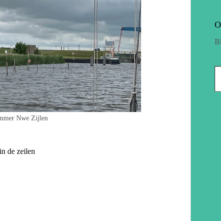
O
B
ummer Nwe Zijlen
n de zeilen