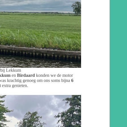
rbij Lekkum
kkum
en
Birdaard
konden we de motor
nd was krachtig genoeg om ons soms bijna
6
t extra genieten.