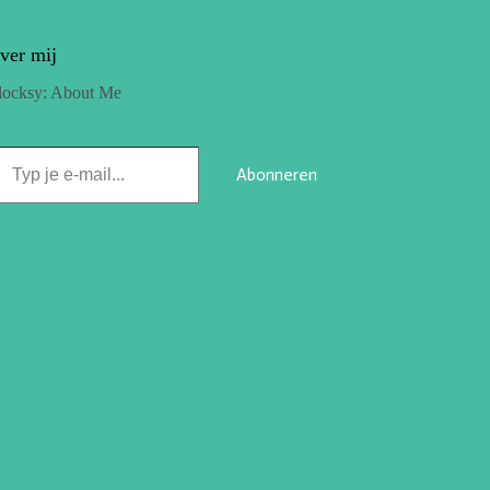
ver mij
locksy: About Me
Abonneren