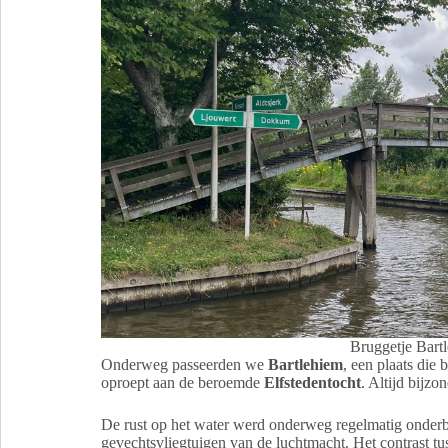
Bruggetje Bart
Onderweg passeerden we
Bartlehiem
, een plaats die
oproept aan de beroemde
Elfstedentocht
. Altijd bijzo
De rust op het water werd onderweg regelmatig onder
gevechtsvliegtuigen van de luchtmacht. Het contrast tus