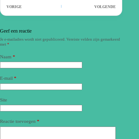
VORIGE
VOLGENDE
Geef een reactie
Je e-mailadres wordt niet gepubliceerd.
Vereiste velden zijn gemarkeerd
met
*
Naam
*
E-mail
*
Site
Reactie toevoegen
*