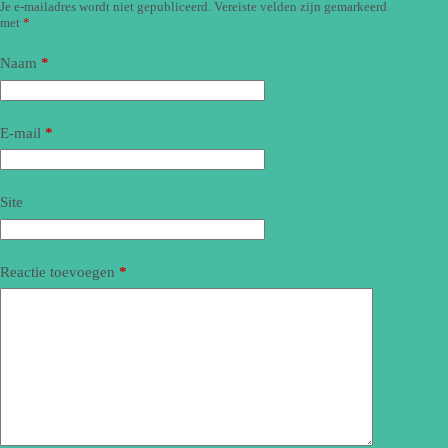
Je e-mailadres wordt niet gepubliceerd.
Vereiste velden zijn gemarkeerd
met
*
Naam
*
E-mail
*
Site
Reactie toevoegen
*