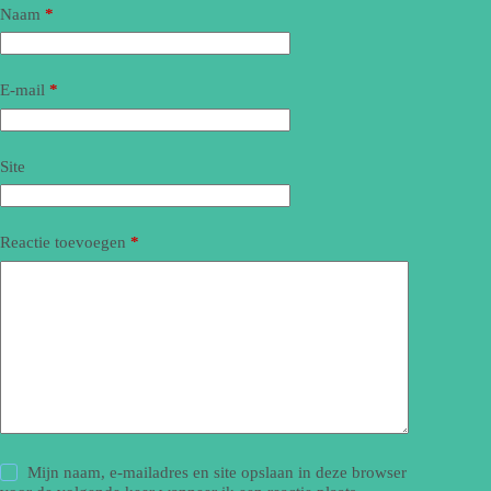
Naam
*
E-mail
*
Site
Reactie toevoegen
*
Mijn naam, e-mailadres en site opslaan in deze browser