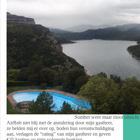
Somber weer maar mooi uitzicht
AirBnb niet blij met de annulering door mijn gastheer,
ze belden mij er over op, boden hun verontschuldiging
aan, verlagen de “rating” van mijn gastheer en geven
€25 korting op mijn volgende boeking.