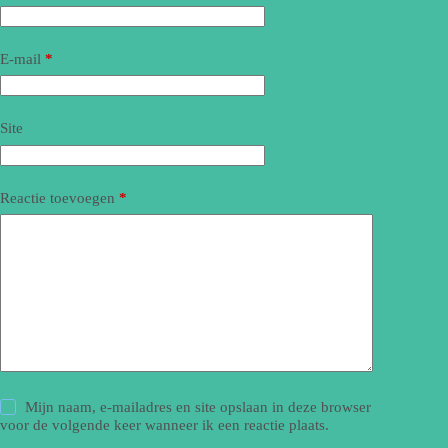
E-mail
*
Site
Reactie toevoegen
*
Mijn naam, e-mailadres en site opslaan in deze browser
voor de volgende keer wanneer ik een reactie plaats.