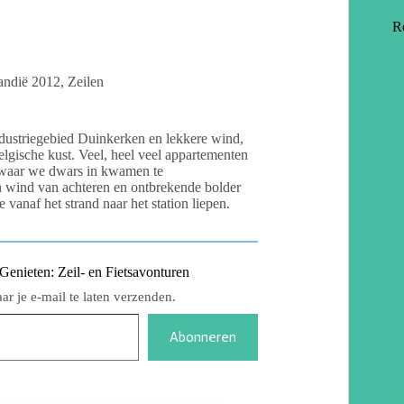
R
ndië 2012
,
Zeilen
dustriegebied Duinkerken en lekkere wind,
lgische kust. Veel, heel veel appartementen
, waar we dwars in kwamen te
n wind van achteren en ontbrekende bolder
 vanaf het strand naar het station liepen.
nieten: Zeil- en Fietsavonturen
r je e-mail te laten verzenden.
Abonneren