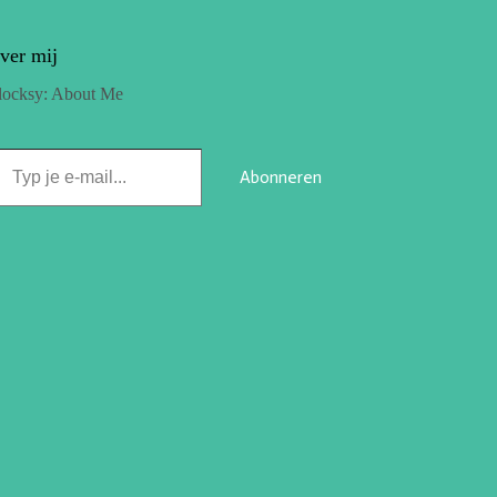
ver mij
locksy: About Me
Abonneren