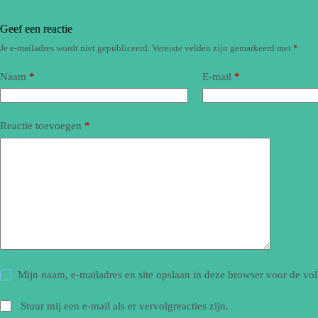
Geef een reactie
Je e-mailadres wordt niet gepubliceerd.
Vereiste velden zijn gemarkeerd met
*
Naam
*
E-mail
*
Reactie toevoegen
*
Mijn naam, e-mailadres en site opslaan in deze browser voor de vol
Stuur mij een e-mail als er vervolgreacties zijn.