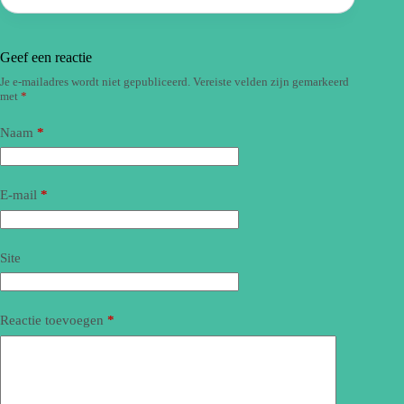
Geef een reactie
Je e-mailadres wordt niet gepubliceerd.
Vereiste velden zijn gemarkeerd
met
*
Naam
*
E-mail
*
Site
Reactie toevoegen
*