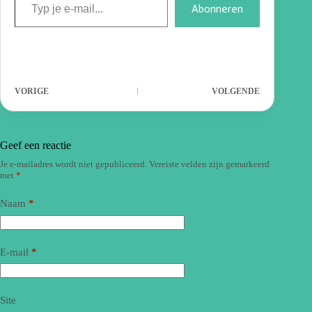
Abonneren
VORIGE
VOLGENDE
Geef een reactie
Je e-mailadres wordt niet gepubliceerd.
Vereiste velden zijn gemarkeerd
met
*
Naam
*
E-mail
*
Site