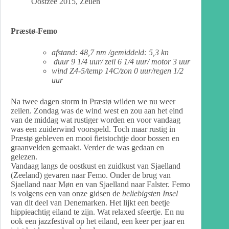
Oostzee 2015
,
Zeilen
Præstø-Femo
afstand: 48,7 nm /gemiddeld: 5,3 kn
duur 9 1/4 uur/ zeil 6 1/4 uur/ motor 3 uur
wind Z4-5/temp 14C/zon 0 uur/regen 1/2
uur
Na twee dagen storm in Præstø wilden we nu weer
zeilen. Zondag was de wind west en zou aan het eind
van de middag wat rustiger worden en voor vandaag
was een zuiderwind voorspeld. Toch maar rustig in
Præstø gebleven en mooi fietstochtje door bossen en
graanvelden gemaakt. Verder de was gedaan en
gelezen.
Vandaag langs de oostkust en zuidkust van Sjaelland
(Zeeland) gevaren naar Femo. Onder de brug van
Sjaelland naar Møn en van Sjaelland naar Falster. Femo
is volgens een van onze gidsen de
beliebigsten Insel
van dit deel van Denemarken. Het lijkt een beetje
hippieachtig eiland te zijn. Wat relaxed sfeertje. En nu
ook een jazzfestival op het eiland, een keer per jaar en