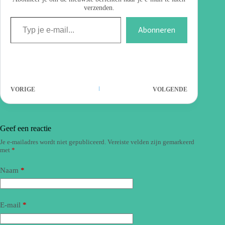
verzenden.
Abonneren
VORIGE
VOLGENDE
Geef een reactie
Je e-mailadres wordt niet gepubliceerd.
Vereiste velden zijn gemarkeerd
met
*
Naam
*
E-mail
*