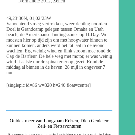
Normandië 2012
,
Zeilen
49,23’30N, 01,02’23W
Vanochtend vroeg vertrokken, weer richting noorden.
Doel is Grandcamp gelegen tussen Omaha en Utah
beach, de Amerikaanse landingszones op D-Day. We
moesten hier op tijd zijn om met hoogwater binnen te
kunnen komen, anders werd het tot laat in de avond
wachten. Erg weinig wind en flink stroom mee rond de
Cap de Barfleur. De hele weg met motor, er was weinig
wind. Laatste uur de spinaker er op gezet. Rond de
middag al binnen in de haven. 28 mijl in ongeveer 7
uur.
[singlepic id=86 w=320 h=240 float=center]
Ontdek meer van Langzaam Reizen, Diep Genieten:
Zeil- en Fietsavonturen
Abonneer je om de nieuwste berichten naar je e-mail te laten