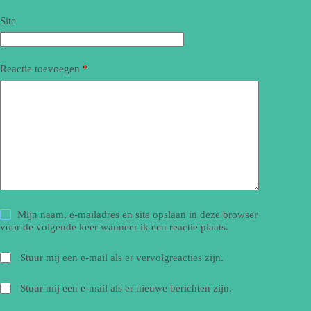
Site
Reactie toevoegen
*
Mijn naam, e-mailadres en site opslaan in deze browser
voor de volgende keer wanneer ik een reactie plaats.
Stuur mij een e-mail als er vervolgreacties zijn.
Stuur mij een e-mail als er nieuwe berichten zijn.