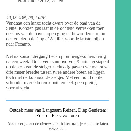
Normandië 2012
,
Zeilen
49,45`43N, 00,2`00E
Vandaag een lange tocht dwars over de baai van de
Seine. Konden pas laat in de ochtend vertrekken toen
de sluis van de haven open ging en bewonderen nu in
de avondzon de Cap d’ Antifer, voor de lastste mijlen
naar Fecamp.
Net na zonsondergang Fecamp binnengekomen, terug
na een week. De haven is nu overvol, 9 boten gestapeld
op de kop van de steiger. Gelukkig passen we met onze
drie meter breedte tussen twee andere boten en liggen
toch met de kop naar de steiger. Met een hond op de
schouder over 9 boten klauteren leek geen prettig
voortuitzicht.
Ontdek meer van Langzaam Reizen, Diep Genieten:
Zeil- en Fietsavonturen
Abonneer je om de nieuwste berichten naar je e-mail te laten
verzenden.