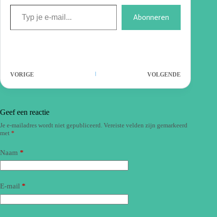
Abonneren
VORIGE
VOLGENDE
Geef een reactie
Je e-mailadres wordt niet gepubliceerd.
Vereiste velden zijn gemarkeerd
met
*
Naam
*
E-mail
*