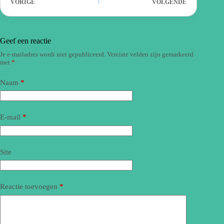
VORIGE
VOLGENDE
Geef een reactie
Je e-mailadres wordt niet gepubliceerd.
Vereiste velden zijn gemarkeerd
met
*
Naam
*
E-mail
*
Site
Reactie toevoegen
*