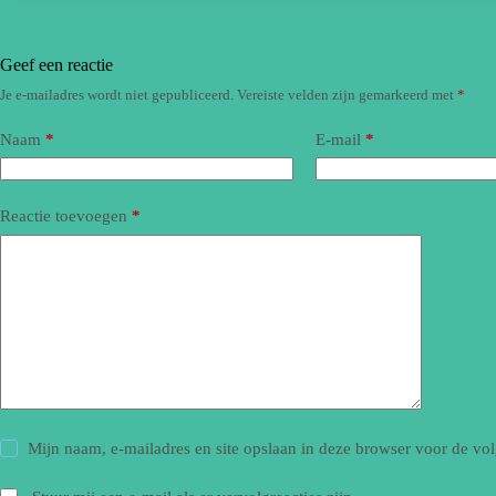
Geef een reactie
Je e-mailadres wordt niet gepubliceerd.
Vereiste velden zijn gemarkeerd met
*
Naam
*
E-mail
*
Reactie toevoegen
*
Mijn naam, e-mailadres en site opslaan in deze browser voor de vol