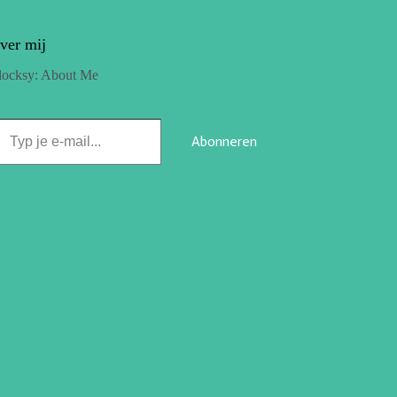
ver mij
locksy: About Me
Abonneren