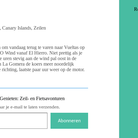
R
,
Canary Islands
,
Zeilen
n om vandaag terug te varen naar Vueltas op
Wind vanaf El Hierro. Niet prettig als je
e uren stevig aan de wind pal oost in de
n La Gomera de koers meer noordelijk
ichting, laatste paar uur weer op de motor.
nieten: Zeil- en Fietsavonturen
r je e-mail te laten verzenden.
Abonneren