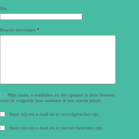
Site
Reactie toevoegen
*
Mijn naam, e-mailadres en site opslaan in deze browser
voor de volgende keer wanneer ik een reactie plaats.
Stuur mij een e-mail als er vervolgreacties zijn.
Stuur mij een e-mail als er nieuwe berichten zijn.