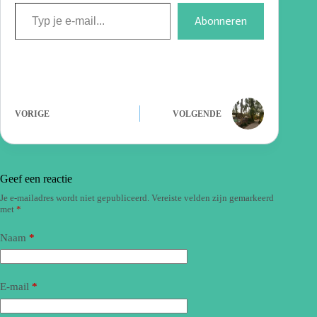
Abonneren
VORIGE
VOLGENDE
Geef een reactie
Je e-mailadres wordt niet gepubliceerd.
Vereiste velden zijn gemarkeerd
met
*
Naam
*
E-mail
*