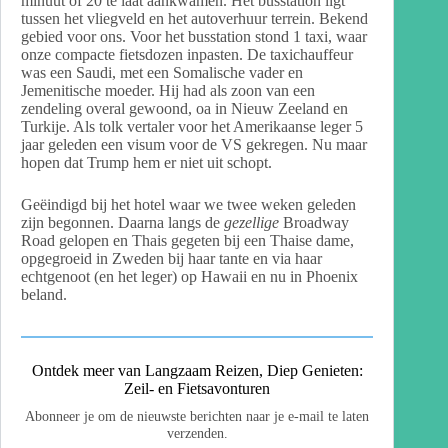
minuut of 20 te laat aankwamen. Het busstation ligt
tussen het vliegveld en het autoverhuur terrein. Bekend
gebied voor ons. Voor het busstation stond 1 taxi, waar
onze compacte fietsdozen inpasten. De taxichauffeur
was een Saudi, met een Somalische vader en
Jemenitische moeder. Hij had als zoon van een
zendeling overal gewoond, oa in Nieuw Zeeland en
Turkije. Als tolk vertaler voor het Amerikaanse leger 5
jaar geleden een visum voor de VS gekregen. Nu maar
hopen dat Trump hem er niet uit schopt.
Geëindigd bij het hotel waar we twee weken geleden
zijn begonnen. Daarna langs de
gezellige
Broadway
Road
gelopen en Thais gegeten bij een Thaise dame,
opgegroeid in Zweden bij haar tante en via haar
echtgenoot (en het leger) op Hawaii en nu in Phoenix
beland.
Ontdek meer van Langzaam Reizen, Diep Genieten:
Zeil- en Fietsavonturen
Abonneer je om de nieuwste berichten naar je e-mail te laten
verzenden.