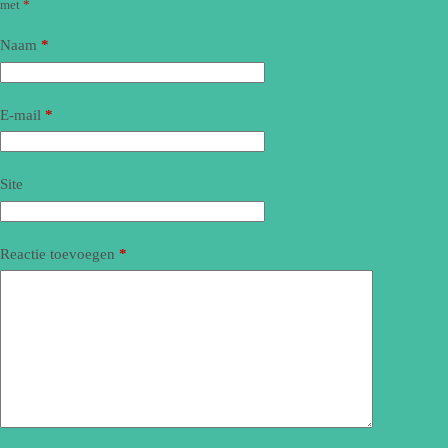
met
*
Naam
*
E-mail
*
Site
Reactie toevoegen
*