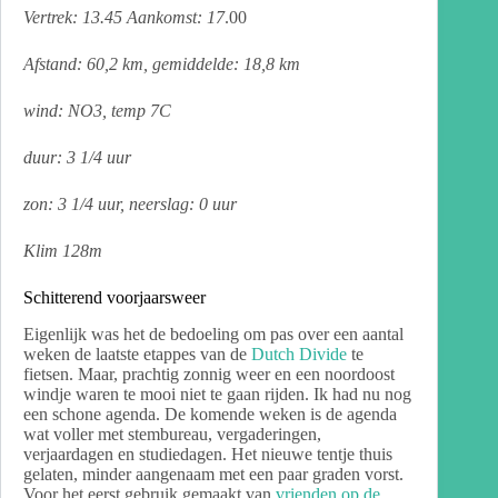
Vertrek: 13.45 Aankomst: 17
.00
Afstand: 60,2 km, gemiddelde: 18,8 km
wind: NO3, temp 7C
duur: 3 1/4 uur
zon: 3 1/4 uur, neerslag: 0 uur
Klim 128m
Schitterend voorjaarsweer
Eigenlijk was het de bedoeling om pas over een aantal
weken de laatste etappes van de
Dutch Divide
te
fietsen. Maar, prachtig zonnig weer en een noordoost
windje waren te mooi niet te gaan rijden. Ik had nu nog
een schone agenda. De komende weken is de agenda
wat voller met stembureau, vergaderingen,
verjaardagen en studiedagen. Het nieuwe tentje thuis
gelaten, minder aangenaam met een paar graden vorst.
Voor het eerst gebruik gemaakt van
vrienden op de