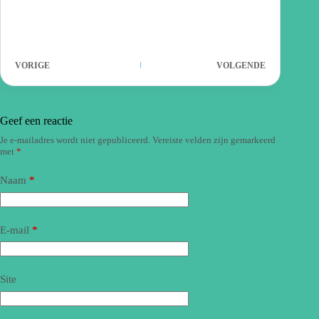
VORIGE
VOLGENDE
Geef een reactie
Je e-mailadres wordt niet gepubliceerd.
Vereiste velden zijn gemarkeerd
met
*
Naam
*
E-mail
*
Site