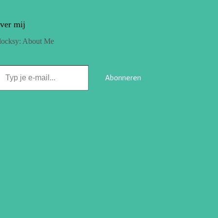
ver mij
locksy: About Me
Abonneren