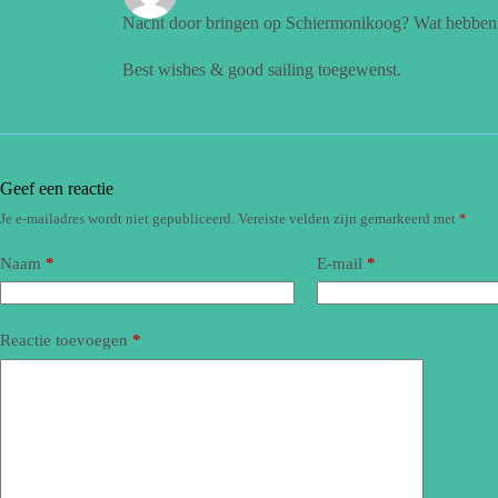
Nacht door bringen op Schiermonikoog? Wat hebben ju
Best wishes & good sailing toegewenst.
Geef een reactie
Je e-mailadres wordt niet gepubliceerd.
Vereiste velden zijn gemarkeerd met
*
Naam
*
E-mail
*
Reactie toevoegen
*