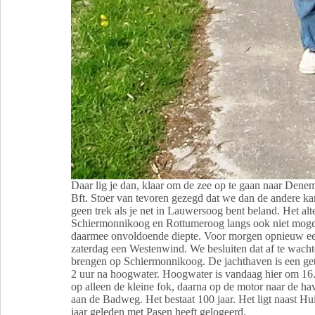
Daar lig je dan, klaar om de zee op te gaan naar Dene
Bft. Stoer van tevoren gezegd dat we dan de andere ka
geen trek als je net in Lauwersoog bent beland. Het al
Schiermonnikoog en Rottumeroog langs ook niet moge
daarmee onvoldoende diepte. Voor morgen opnieuw e
zaterdag een Westenwind. We besluiten dat af te wacht
brengen op Schiermonnikoog. De jachthaven is een geti
2 uur na hoogwater. Hoogwater is vandaag hier om 16.1
op alleen de kleine fok, daarna op de motor naar de ha
aan de Badweg. Het bestaat 100 jaar. Het ligt naast H
jaar geleden met Pasen heeft gelogeerd.