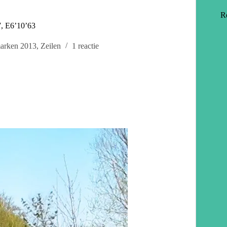
R
, E6’10’63
arken 2013
,
Zeilen
1 reactie