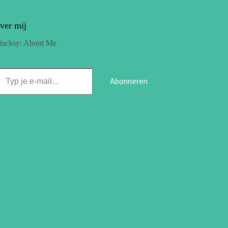
ver mij
locksy: About Me
Abonneren