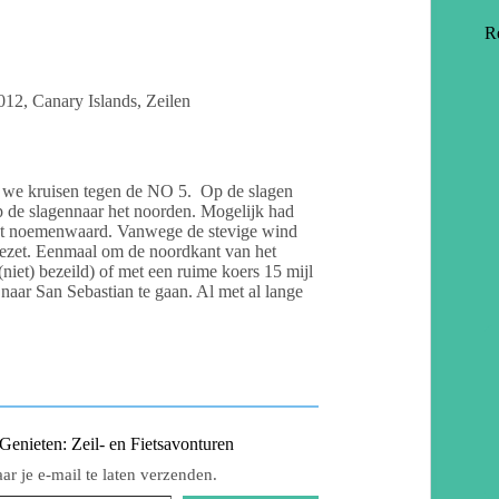
R
012
,
Canary Islands
,
Zeilen
n we kruisen tegen de NO 5. Op de slagen
p de slagennaar het noorden. Mogelijk had
niet noemenwaard. Vanwege de stevige wind
gezet. Eenmaal om de noordkant van het
niet) bezeild) of met een ruime koers 15 mijl
naar San Sebastian te gaan. Al met al lange
nieten: Zeil- en Fietsavonturen
r je e-mail te laten verzenden.