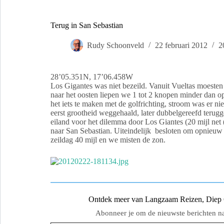
Terug in San Sebastian
Rudy Schoonveld
22 februari 2012
2
28’05.351N, 17’06.458W
Los Gigantes was niet bezeild. Vanuit Vueltas moeste
naar het oosten liepen we 1 tot 2 knopen minder dan o
het iets te maken met de golfrichting, stroom was er 
eerst grootheid weggehaald, later dubbelgereefd terug
eiland voor het dilemma door Los Giantes (20 mijl net (
naar San Sebastian. Uiteindelijk besloten om opnieuw 
zeildag 40 mijl en we misten de zon.
Ontdek meer van Langzaam Reizen, Diep Ge
Abonneer je om de nieuwste berichten naa