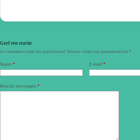
Geef een reactie
Je e-mailadres wordt niet gepubliceerd.
Vereiste velden zijn gemarkeerd met
*
Naam
*
E-mail
*
Reactie toevoegen
*